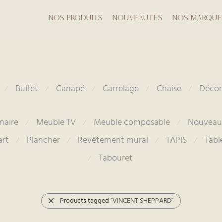
Nos produits
Nouveautés
Nos marque
Buffet
Canapé
Carrelage
Chaise
Décor
⁄
⁄
⁄
⁄
⁄
naire
Meuble TV
Meuble composable
Nouveau
⁄
⁄
⁄
art
Plancher
Revêtement mural
TAPIS
Tabl
⁄
⁄
⁄
⁄
Tabouret
⁄
Products tagged
“VINCENT SHEPPARD”