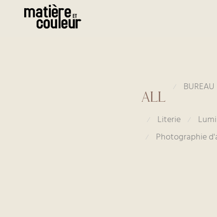
BUREAU
⁄
All
Literie
Lumi
⁄
⁄
Photographie d'
⁄