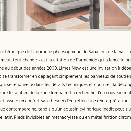
i témoigne de l’approche philosophique de Saba lors de la naissa
eut, tout change » est la citation de Parménide qui a lancé le pro
he au début des années 2000. Limes New est une invitation à dépa
eut se transformer en déplaçant simplement les panneaux de soutie
 qui se renouvelle dans les détails techniques et couture : la déc
ore le soutien de la zone lombaire. La recherche d’un nouveau maté
et assure un confort sans besoin d’entretien. Une réinterprétation
que contemporaine, tandis qu’un coussin cylindrique inédit peut s’
latin. Pieds invisibles en méthacrylate ou en métal finition chro