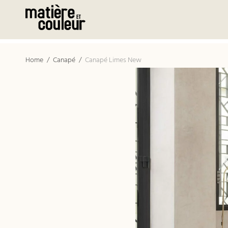
Home
/
Canapé
/
Canapé Limes New